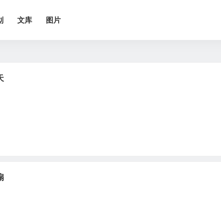
划
文库
图片
天
扇