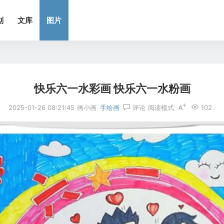
划
文库
图片
快乐六一水彩画 快乐六一水粉画
2025-01-26 08:21:45
画小画
手绘画
评论
阅读模式
102