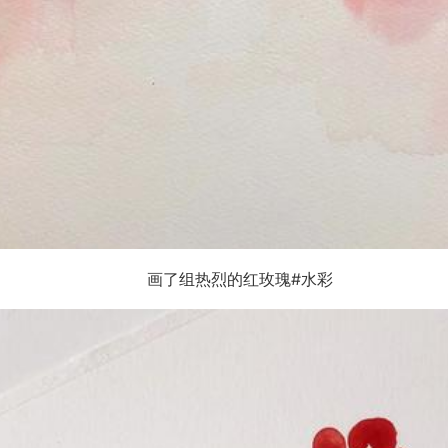
画了组热烈的红玫瑰#水彩