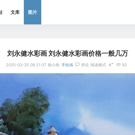
划
文库
图片
刘永健水彩画 刘永健水彩画价格一般几万
2025-03-20 08:21:37
画小画
手绘画
评论
阅读模式
92