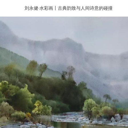
刘永健·水彩画丨古典韵致与人间诗意的碰撞