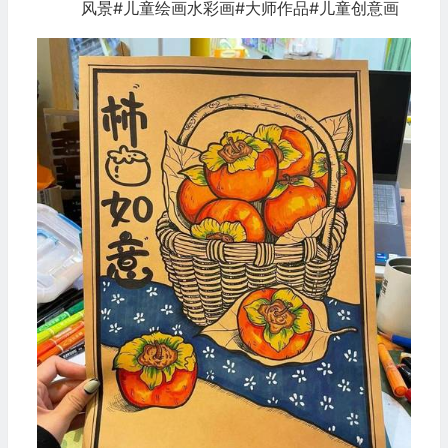
风景#儿童绘画水彩画#大师作品#儿童创意画