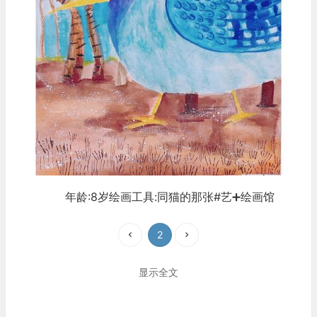
年龄:8岁绘画工具:同猫的那张#艺➕绘画馆
2
显示全文