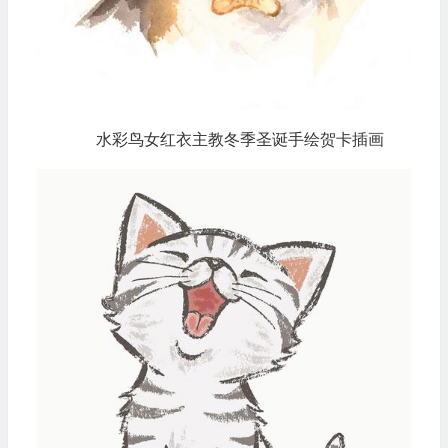
水彩鸟女红衣主教冬季圣诞手绘贺卡插画