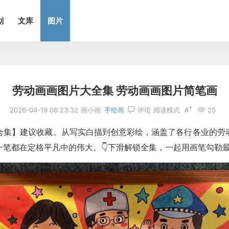
划
文库
图片
劳动画画图片大全集 劳动画画图片简笔画
2026-04-19 08:23:32
画小画
手绘画
评论
阅读模式
25
大合集】建议收藏。从写实白描到创意彩绘，涵盖了各行各业的劳
笔都在定格平凡中的伟大。👇下滑解锁全集，一起用画笔勾勒