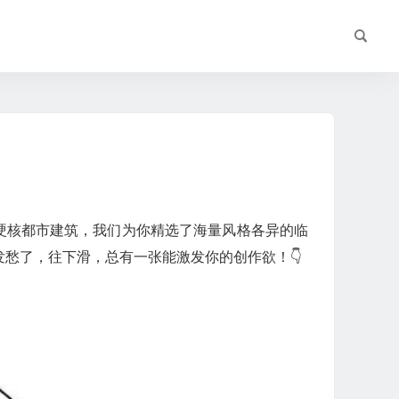
硬核都市建筑，我们为你精选了海量风格各异的临
愁了，往下滑，总有一张能激发你的创作欲！👇