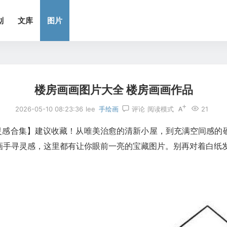
划
文库
图片
楼房画画图片大全 楼房画画作品
2026-05-10 08:23:36
lee
手绘画
评论
阅读模式
21
画灵感合集】建议收藏！从唯美治愈的清新小屋，到充满空间感的
画手寻灵感，这里都有让你眼前一亮的宝藏图片。别再对着白纸发