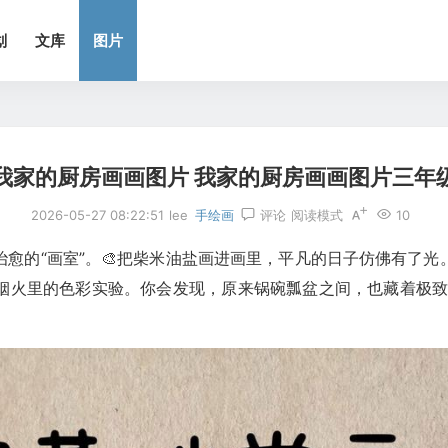
划
文库
图片
我家的厨房画画图片 我家的厨房画画图片三年
2026-05-27 08:22:51
lee
手绘画
评论
阅读模式
10
愈的“画室”。🎨把柴米油盐画进画里，平凡的日子仿佛有了
火里的色彩实验。你会发现，原来锅碗瓢盆之间，也藏着极致的