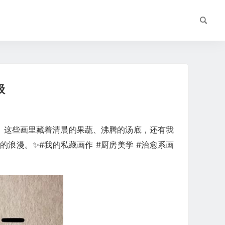
级
光。这些画里藏着清晨的果蔬、沸腾的汤底，还有我
浪漫。✨#我的私藏画作 #厨房美学 #治愈系画