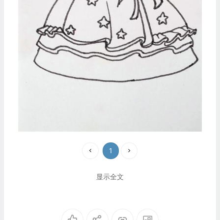
1
显示全文