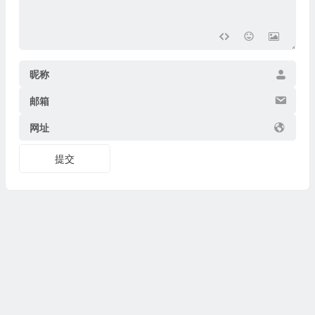
昵称
邮箱
网址
提交