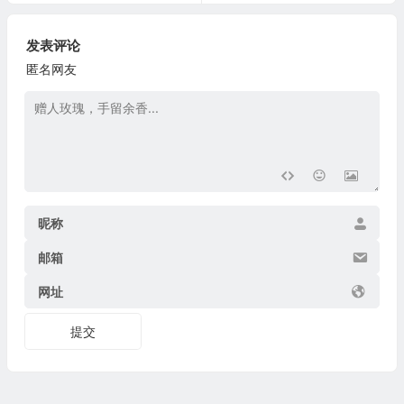
发表评论
匿名网友
昵称
邮箱
网址
提交