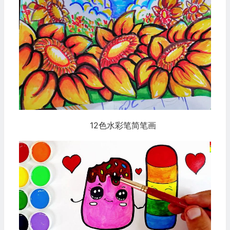
12色水彩笔简笔画