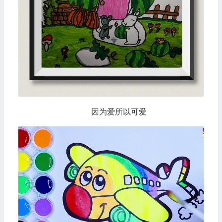
因为爱所以可爱