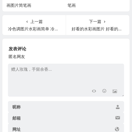
画图片简笔画
笔画
上一篇
下一篇
冷色调图片水彩画简单 冷色调图片水彩画简单
好看的水彩画图片 好看的水彩画图片风景
发表评论
匿名网友
昵称
邮箱
网址