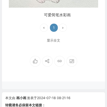
可爱简笔水彩画
1
显示全文
本文由
画小画
发表于2024-07-18 08:21:16
转载请务必保留本文链接：