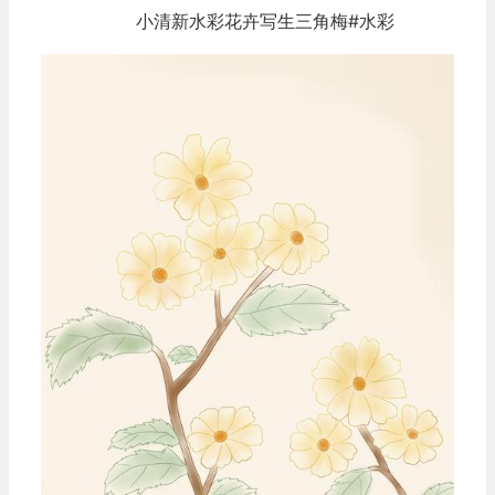
小清新水彩花卉写生三角梅#水彩