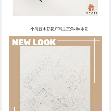
小清新水彩花卉写生三角梅#水彩