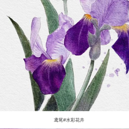
鸢尾#水彩花卉