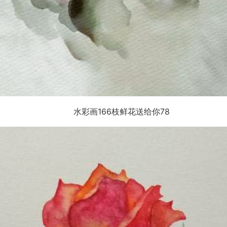
水彩画166枝鲜花送给你78