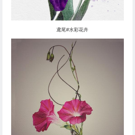
鸢尾#水彩花卉