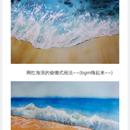
网红海浪的偷懒式画法~~(bgm嗨起来~~)