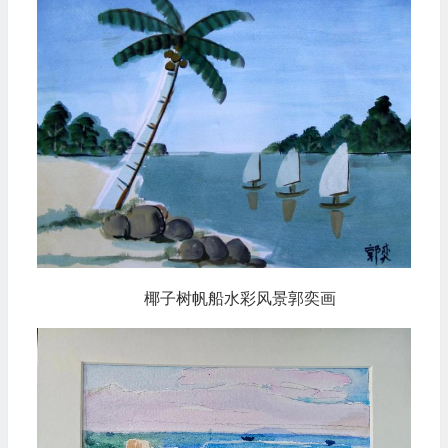
椰子树帆船水彩风景郭奕画