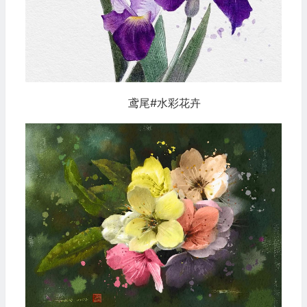
鸢尾#水彩花卉