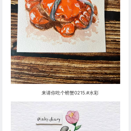
来请你吃个螃蟹0215.#水彩