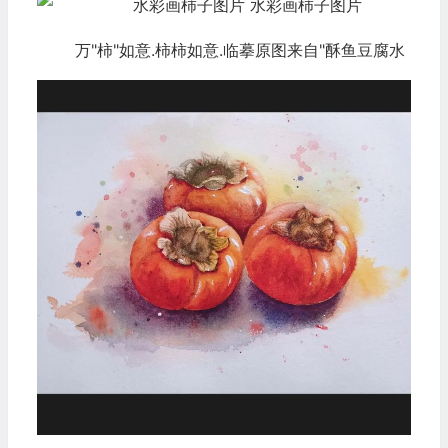
万"柿"如意.柿柿如意.临摹原图来自"酥鱼豆腐水