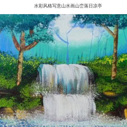
水彩风格写意山水画山峦落日凉亭