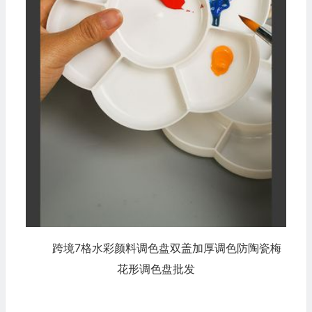
跨境7格水彩颜料调色盘双盖加厚调色防陶瓷梅
花形调色盘批发