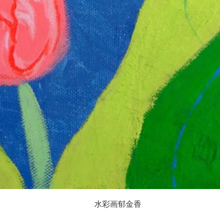
水彩画郁金香