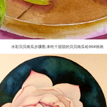
水彩贝贝南瓜步骤图.来吃个甜甜的贝贝南瓜哈96#画画