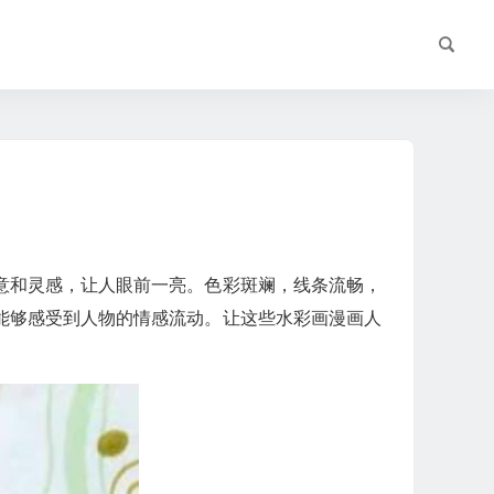
意和灵感，让人眼前一亮。色彩斑斓，线条流畅，
能够感受到人物的情感流动。让这些水彩画漫画人