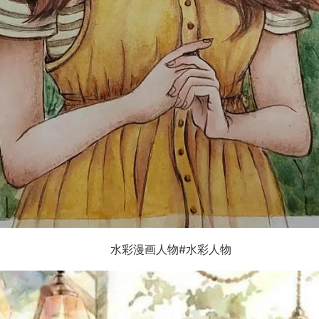
水彩漫画人物#水彩人物