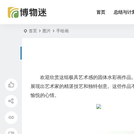
首页
总结与计
首页
图片
手绘画
欢迎欣赏这组极具艺术感的固体水彩画作品
展现出艺术家的精湛技艺和独特创意。这些作品
愉悦的心情。