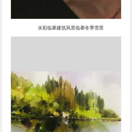
水彩临摹建筑风景临摹冬季雪景