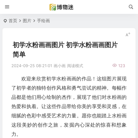
首页
图片
手绘画
初学水粉画画图片 初学水粉画画图片
简单
2024-09-25 08:21:01
画小画
阅读模式
123
欢迎来欣赏初学水粉画画的作品！这组图片展现
了初学者的独特创作风格和勇气尝试的精神。每幅作
品都是他们用心绘制的杰作，展现了他们对水粉画的
热爱和执着。让这些作品带给你美的享受和灵感，在
细腻的色彩中感受艺术的力量。愿你也能踏上水粉画
这段美妙的创作之旅，发掘内心深处的惊喜和想象
力。