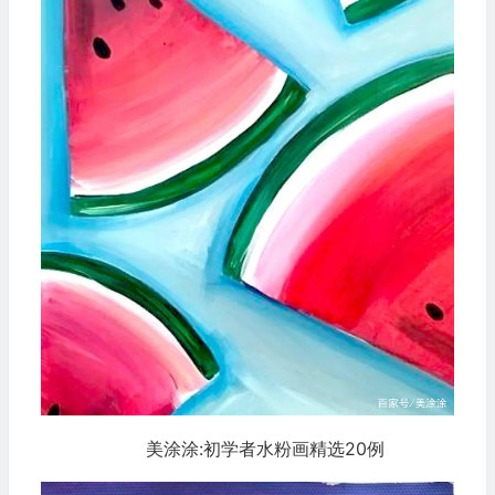
美涂涂:初学者水粉画精选20例