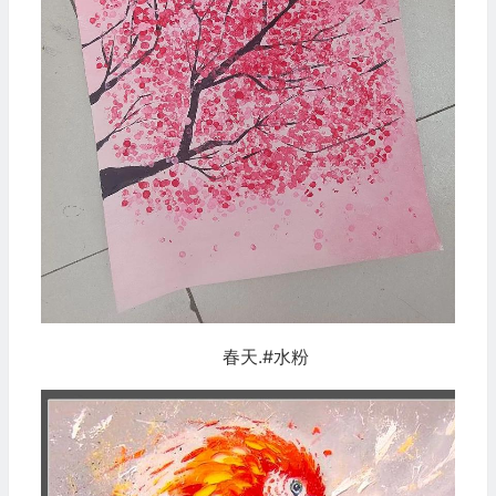
春天.#水粉