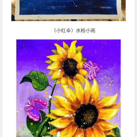
《小红伞》水粉小画