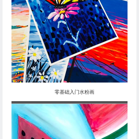
零基础入门水粉画