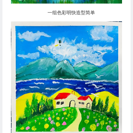
一组色彩明快造型简单