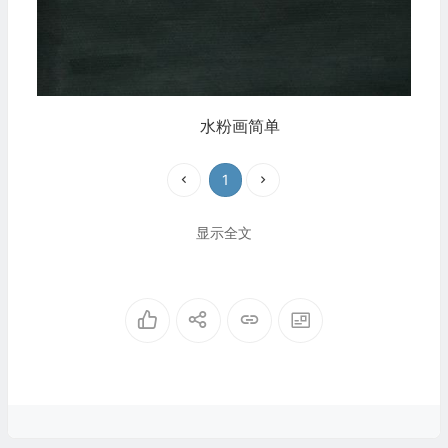
水粉画简单
1
显示全文