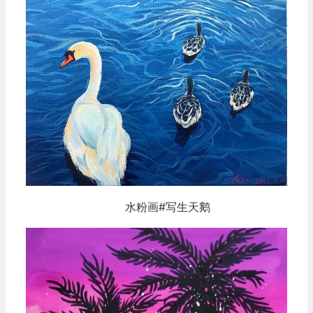
水粉画#写生天鹅