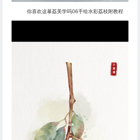
你喜欢这暴荔美学吗06手绘水彩荔枝附教程