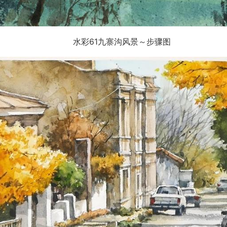
水彩61九寨沟风景～步骤图