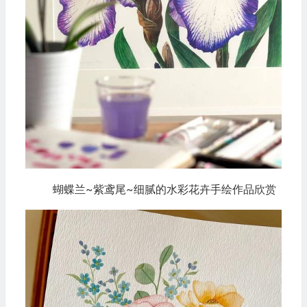
蝴蝶兰~紫鸢尾~细腻的水彩花卉手绘作品欣赏