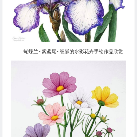
蝴蝶兰~紫鸢尾~细腻的水彩花卉手绘作品欣赏