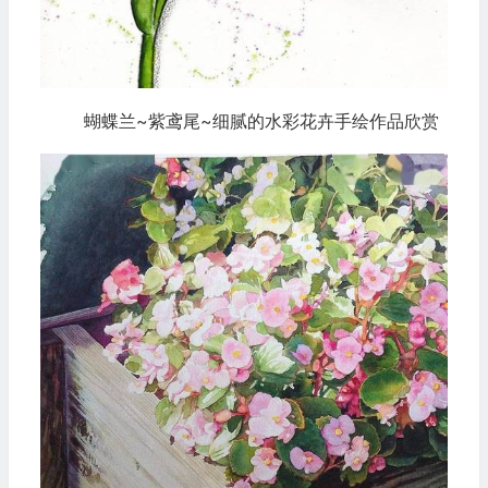
蝴蝶兰~紫鸢尾~细腻的水彩花卉手绘作品欣赏