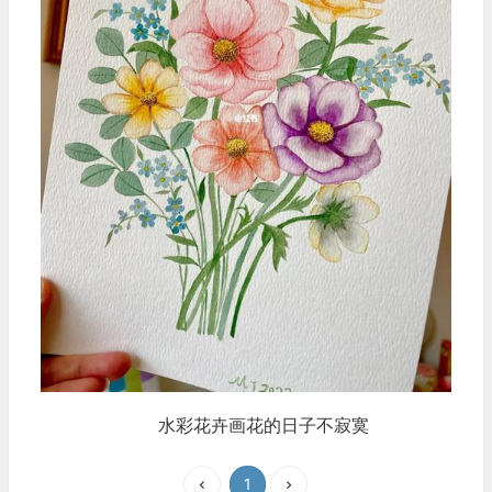
水彩花卉画花的日子不寂寞
1