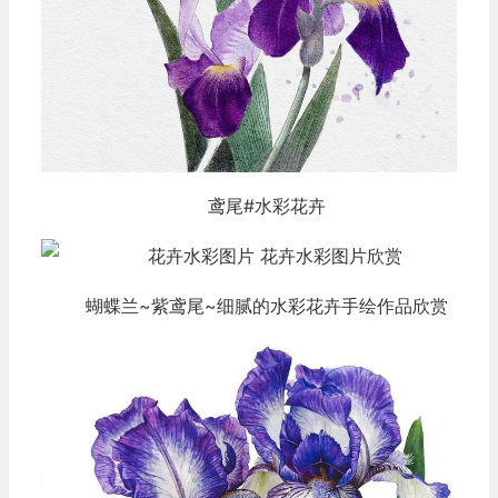
鸢尾#水彩花卉
蝴蝶兰~紫鸢尾~细腻的水彩花卉手绘作品欣赏