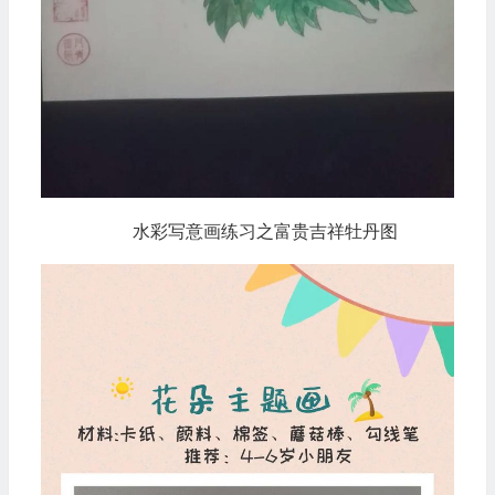
水彩写意画练习之富贵吉祥牡丹图