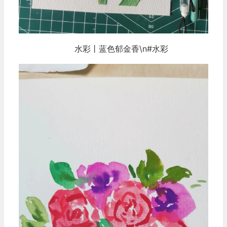
水彩丨蓝色郁金香\n#水彩