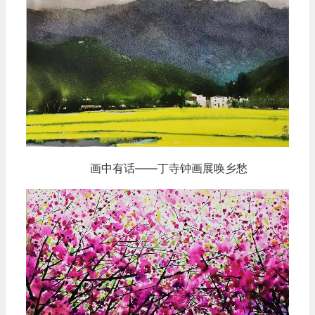
画中有话——丁寺钟画展唤乡愁