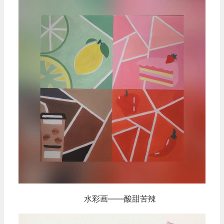
水彩画——酸甜苦辣