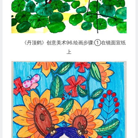
《丹顶鹤》创意美术96.绘画步骤:①在镜面宣纸
上