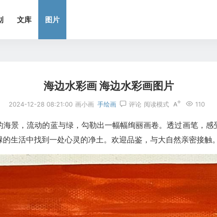
划
文库
图片
海边水彩画 海边水彩画图片
2024-12-28 08:21:00
画小画
手绘画
评论
阅读模式
110
的海景，流动的蓝与绿，勾勒出一幅幅绚丽画卷。透过画笔，感
碌的生活中找到一处心灵的净土。欢迎品鉴，与大自然亲密接触