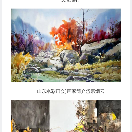
山东水彩画会)画家简介岱宗烟云