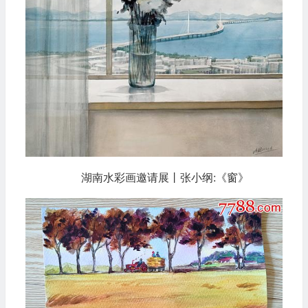
湖南水彩画邀请展丨张小纲:《窗》