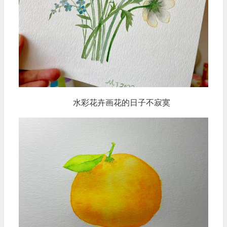
水彩花卉画花的日子不寂寞