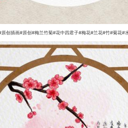
#原创插画#原创#梅兰竹菊#花中四君子#梅花#兰花#竹#菊花#