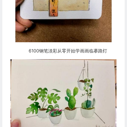
6100钢笔淡彩从零开始学画画临摹路灯