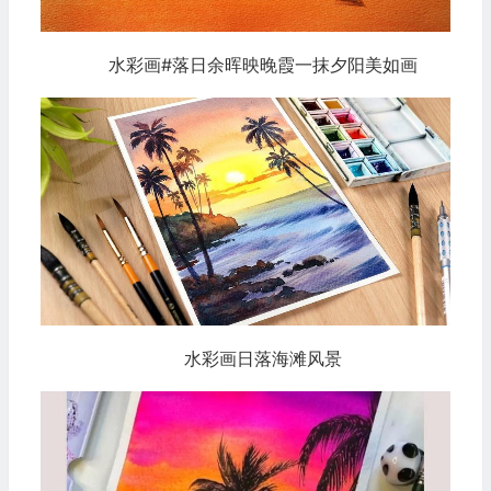
水彩画#落日余晖映晚霞一抹夕阳美如画
水彩画日落海滩风景