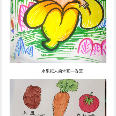
水果拟人简笔画—香蕉