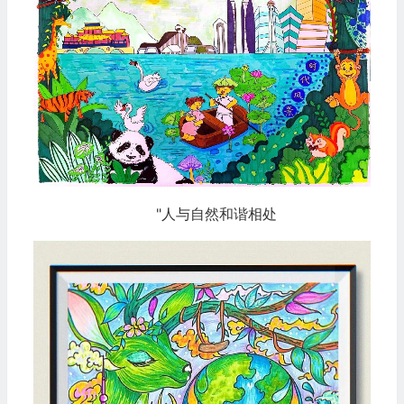
"人与自然和谐相处