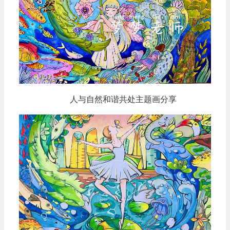
人与自然和谐共处主题画分享