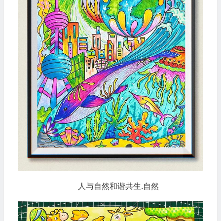
人与自然和谐共生.自然