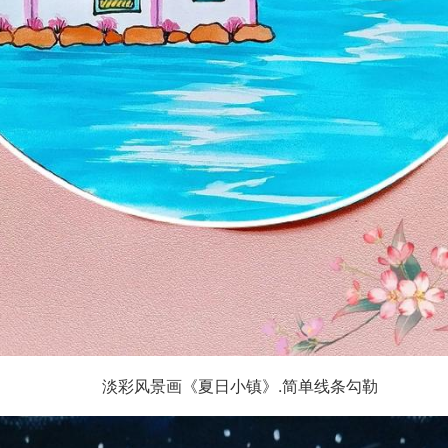
淡彩风景画《夏日小镇》.简单线条勾勒