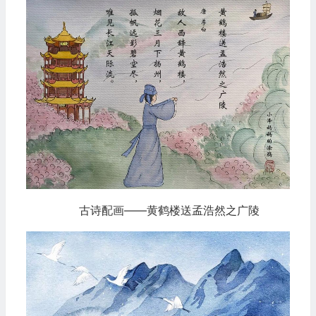
古诗配画——黄鹤楼送孟浩然之广陵