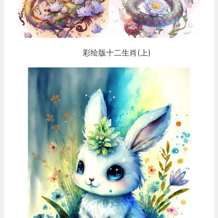
彩绘版十二生肖(上)