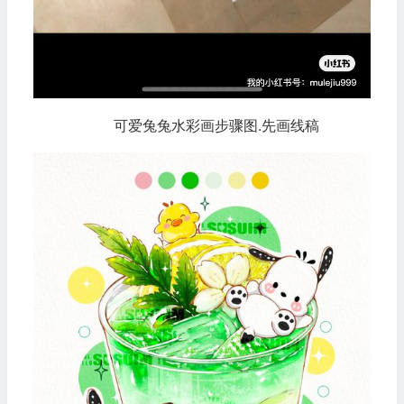
可爱兔兔水彩画步骤图.先画线稿