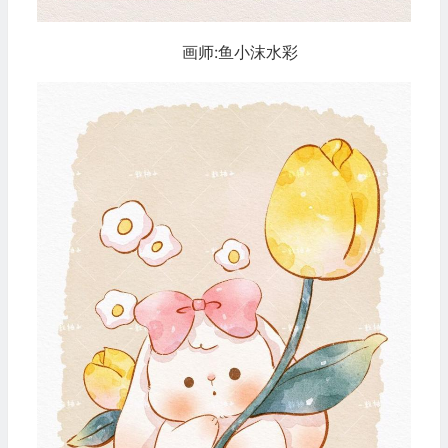
画师:鱼小沫水彩