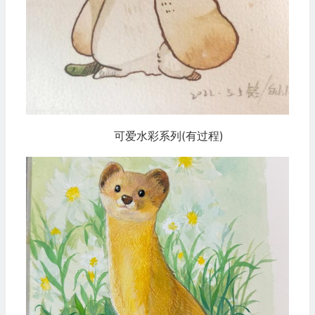
可爱水彩系列(有过程)