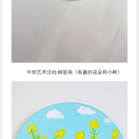
中班艺术活动:棉签画《有趣的花朵和小树》