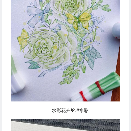
水彩花卉💖.#水彩