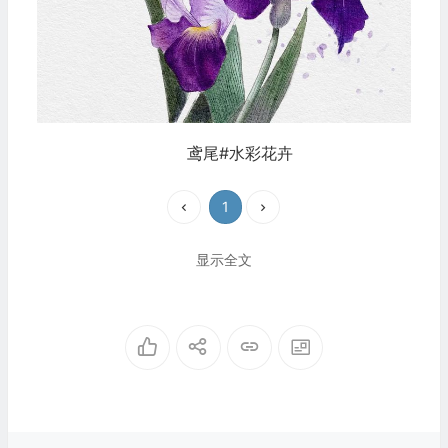
鸢尾#水彩花卉
1
显示全文