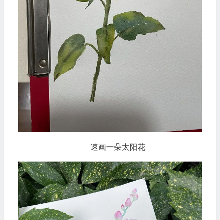
速画一朵太阳花