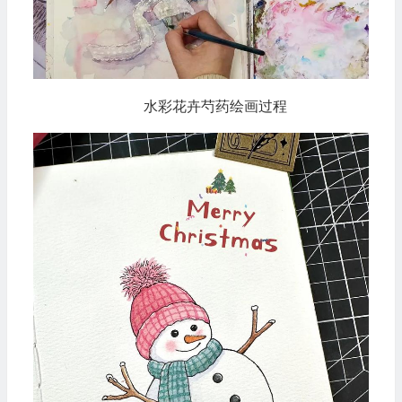
水彩花卉芍药绘画过程