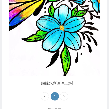
蝴蝶水彩画.#上热门
1