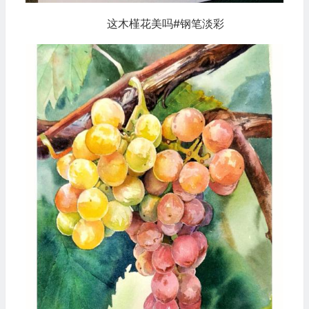
这木槿花美吗#钢笔淡彩