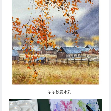
浓浓秋意水彩