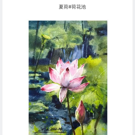
夏荷#荷花池