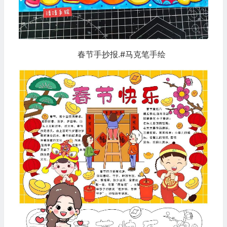
春节手抄报.#马克笔手绘