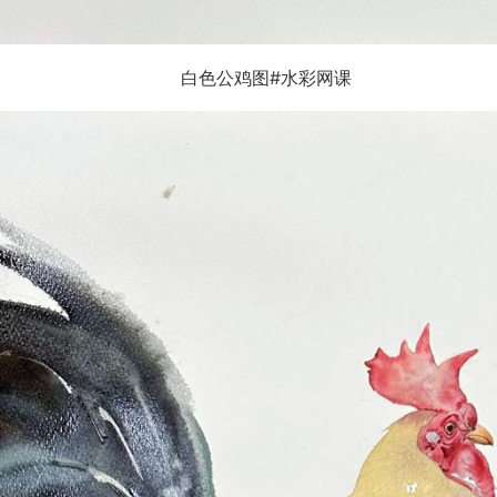
白色公鸡图#水彩网课