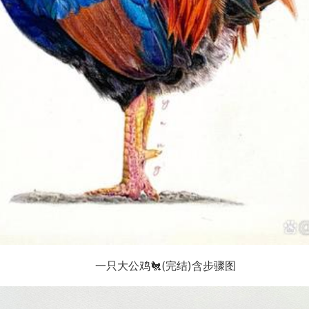
一只大公鸡🐔(完结)含步骤图